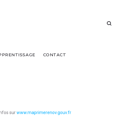
PPRENTISSAGE
CONTACT
’infos sur
www.maprimerenov.gouv.fr