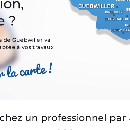
ion,
e ?
s de Guebwiller va
daptée à vos travaux
hez un professionnel par a